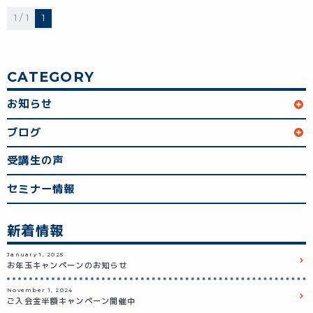
1 / 1
1
CATEGORY
お知らせ
ブログ
お知らせ
受講生の声
おもろ一言英会話フレーズ
イベント情報
セミナー情報
お知らせ
キャンペーン情報
ドイツ語
セミナー情報
新着情報
レポート
休校情報
January 1, 2025
お年玉キャンペーンのお知らせ
先生のブログ
国際交流ラウンジ
November 1, 2024
ご入会金半額キャンペーン開催中
勉強方法
試験・資格